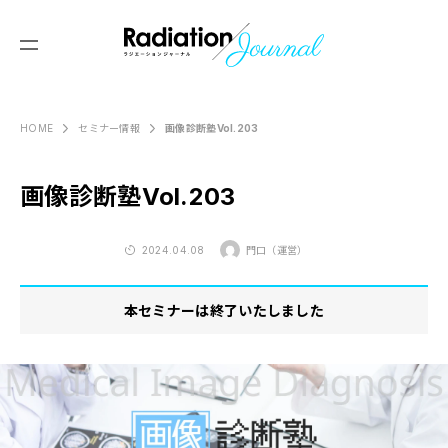
画像診断塾Vol.203
HOME
セミナー情報
Produced by
Y’s Reading
画像診断塾Vol.203
ABOUT US
2024.04.08
門口（運営）
セミナー情報
画像診断塾
本セミナーは終了いたしました
コラム
画像レッスン