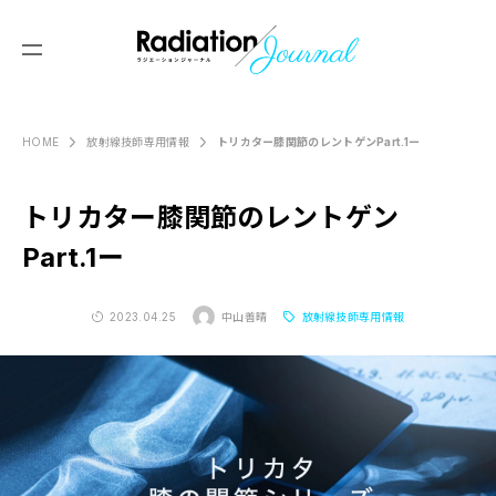
トリカター膝関節のレントゲンPart.1ー
HOME
放射線技師専用情報
Produced by
Y’s Reading
トリカター膝関節のレントゲン
ABOUT US
Part.1ー
セミナー情報
2023.04.25
中山善晴
放射線技師専用情報
画像診断塾
コラム
画像レッスン