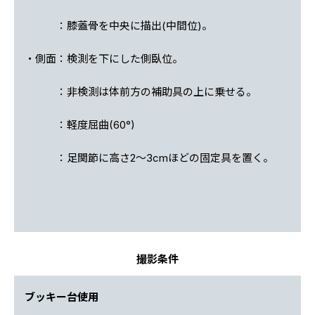
：膝蓋骨を中央に描出(中間位)。
・側面：検測を下にした側臥位。
：非検測は体前方の補助具の上に乗せる。
：軽度屈曲(60°)
：足関節に高さ2〜3cmほどの固定具を置く。
撮影条件
ブッキー台使用