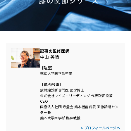
医師・医学部生専用情報
放射線技師専用情報
CONTACT
記事の監修医師
中山 善晴
【略歴】
熊本大学医学部卒業
利用規約
個人情報保護方針
【資格/役職】
放射線診断専門医 医学博士
株式会社ワイズ・リーディング 代表取締役兼
CEO
医療法人社団 寿量会 熊本機能病院 画像診断セン
ター長
熊本大学医学部 臨床教授
> プロフィールページへ