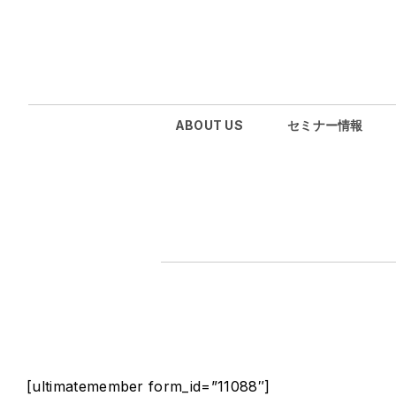
ABOUT US
セミナー情報
[ultimatemember form_id=”11088″]