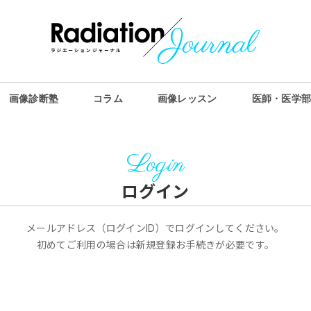
画像診断塾
コラム
画像レッスン
医師・医学
Produced by
Y’s Reading
ABOUT US
Login
セミナー情報
ログイン
画像診断塾
メールアドレス（ログインID）でログインしてください。
初めてご利用の場合は新規登録お手続きが必要です。
コラム
画像レッスン