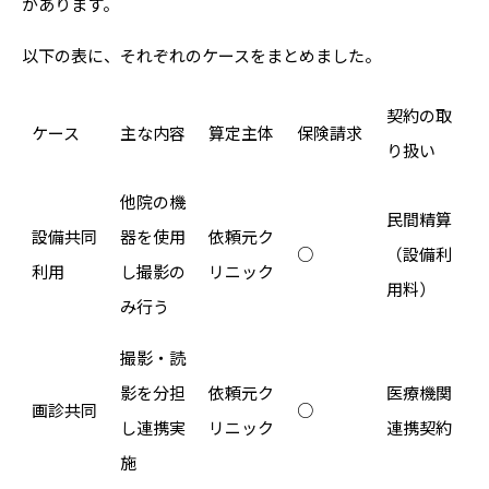
があります。
以下の表に、それぞれのケースをまとめました。
契約の取
ケース
主な内容
算定主体
保険請求
り扱い
他院の機
民間精算
設備共同
器を使用
依頼元ク
○
（設備利
利用
し撮影の
リニック
用料）
み行う
撮影・読
影を分担
依頼元ク
医療機関
画診共同
○
し連携実
リニック
連携契約
施