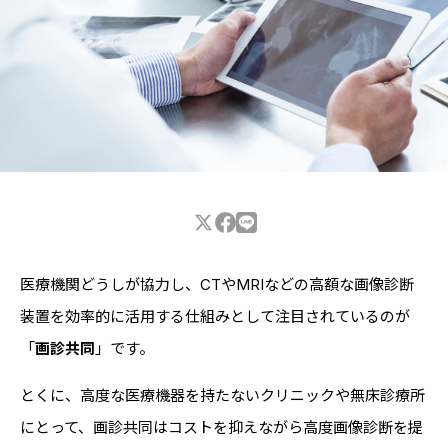
医師・医学部生専用情報
放射線技師専用情報
CONTACT
利用規約
個人情報保護方針
医療機関どうしが協力し、CTやMRIなどの高額な画像診断
装置を効率的に活用する仕組みとして注目されているのが
「
画診共同
」です。
とくに、高度な医療機器を持たないクリニックや無床診療所
にとって、画診共同はコストを抑えながら高度画像診断を提