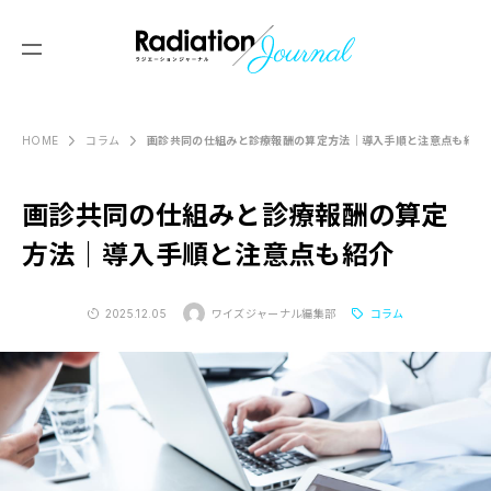
画診共同の仕組みと診療報酬の算定方法｜導入手順と注意点も紹介
HOME
コラム
Produced by
Y’s Reading
画診共同の仕組みと診療報酬の算定
ABOUT US
方法｜導入手順と注意点も紹介
セミナー情報
2025.12.05
ワイズジャーナル編集部
コラム
画像診断塾
コラム
画像レッスン