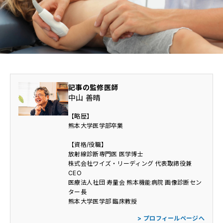
医師・医学部生専用情報
放射線技師専用情報
CONTACT
記事の監修医師
中山 善晴
【略歴】
熊本大学医学部卒業
利用規約
個人情報保護方針
【資格/役職】
放射線診断専門医 医学博士
株式会社ワイズ・リーディング 代表取締役兼
CEO
医療法人社団 寿量会 熊本機能病院 画像診断セン
ター長
熊本大学医学部 臨床教授
> プロフィールページへ