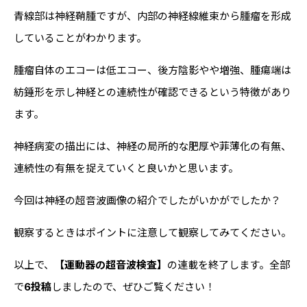
青線部は神経鞘腫ですが、内部の神経線維束から腫瘤を形成
していることがわかります。
腫瘤自体のエコーは低エコー、後方陰影やや増強、腫瘍端は
紡錘形を示し神経との連続性が確認できるという特徴があり
ます。
神経病変の描出には、神経の局所的な肥厚や菲薄化の有無、
連続性の有無を捉えていくと良いかと思います。
今回は神経の超音波画像の紹介でしたがいかがでしたか？
観察するときはポイントに注意して観察してみてください。
以上で、
【運動器の超音波検査】
の連載を終了します。全部
で
6投稿
しましたので、ぜひご覧ください！