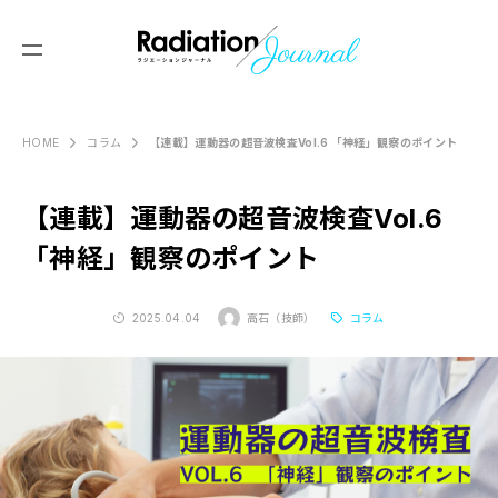
【連載】運動器の超音波検査Vol.6 「神経」観察のポイント
HOME
コラム
Produced by
Y’s Reading
【連載】運動器の超音波検査Vol.6
ABOUT US
「神経」観察のポイント
セミナー情報
2025.04.04
高石（技師）
コラム
画像診断塾
コラム
画像レッスン