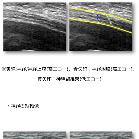
※黄線:神経/神経上膜(高エコー)、青矢印：神経周膜(高エコー)、
黄矢印：神経線維束(低エコー)
・神経の短軸像