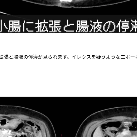
拡張と腸液の停滞が見られます。イレウスを疑うような二ボー