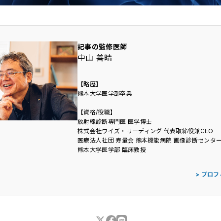
記事の監修医師
中山 善晴
【略歴】
熊本大学医学部卒業
【資格/役職】
放射線診断専門医 医学博士
株式会社ワイズ・リーディング 代表取締役兼CEO
医療法人社団 寿量会 熊本機能病院 画像診断センタ
熊本大学医学部 臨床教授
> プロ