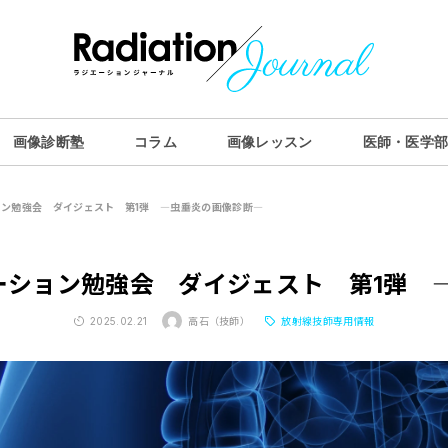
画像診断塾
コラム
画像レッスン
医師・医学
Produced by
Y’s Reading
ョン勉強会 ダイジェスト 第1弾 ―虫垂炎の画像診断―
ABOUT US
セミナー情報
ーション勉強会 ダイジェスト 第1弾 
画像診断塾
2025.02.21
高石（技師）
放射線技師専用情報
コラム
画像レッスン