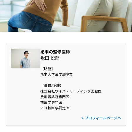
医師・医学部生専用情報
放射線技師専用情報
CONTACT
記事の監修医師
坂田 悦郎
【略歴】
熊本大学医学部卒業
利用規約
個人情報保護方針
【資格/役職】
株式会社ワイズ・リーディング常勤医
放射線診断専門医
核医学専門医
PET核医学認定医
> プロフィールページへ