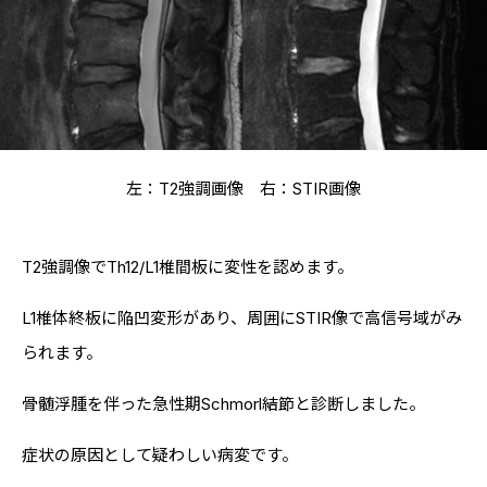
左：T2強調画像 右：STIR画像
T2強調像でTh12/L1椎間板に変性を認めます。
L1椎体終板に陥凹変形があり、周囲にSTIR像で高信号域がみ
られます。
骨髄浮腫を伴った急性期Schmorl結節と診断しました。
症状の原因として疑わしい病変です。